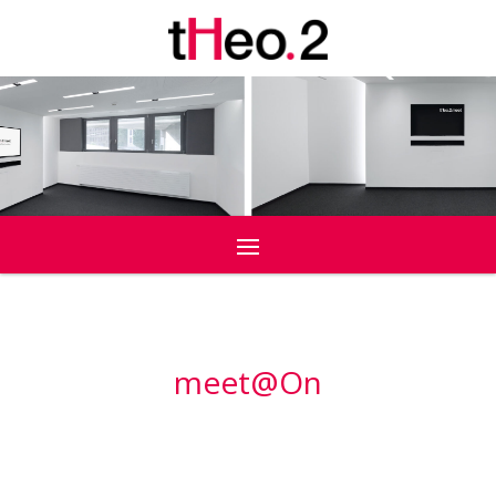
meet
@
On