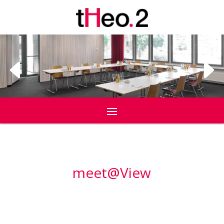
meet
@
View